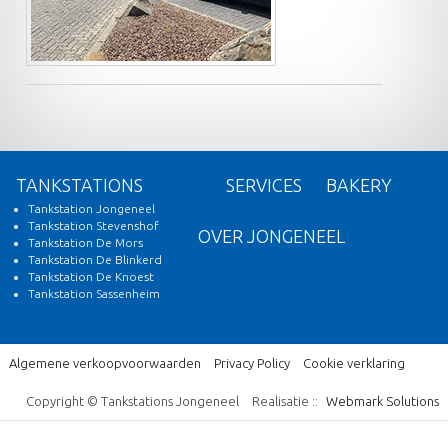
TANKSTATIONS
SERVICES
BAKERY
Tankstation Jongeneel
Tankstation Stevenshof
OVER JONGENEEL
Tankstation De Mors
Tankstation De Blinkerd
Tankstation De Knoest
Tankstation Sassenheim
Algemene verkoopvoorwaarden
Privacy Policy
Cookie verklaring
Copyright © Tankstations Jongeneel
Realisatie ::
Webmark Solutions