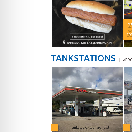
2
no
20
TANKSTATIONS
|
VERG
Tankstation Jongeneel