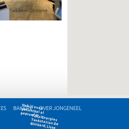
Tankstation De Knoest
CES
BAKERY
OVER JONGENEEL
Heb jij onze gehaktbal al geproefd?
TotalEnergies Tankstation De Blinkerd, Lisse