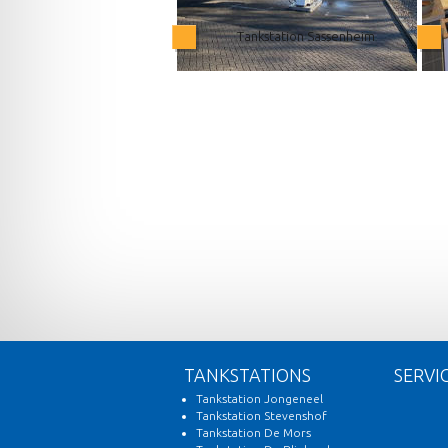
Tankstation Sassenheim
TANKSTATIONS
SERVI
Tankstation Jongeneel
Tankstation Stevenshof
Tankstation De Mors