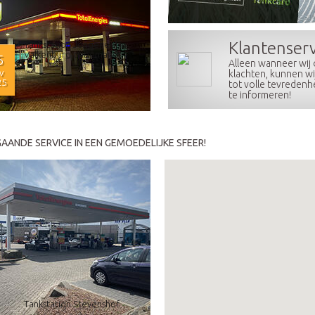
Klantenser
Tankstation Jongeneel in
Valkenburg onbemand
5
Alleen wanneer wij
v
klachten, kunnen wij
25
tot volle tevredenhe
te informeren!
AANDE SERVICE IN EEN GEMOEDELIJKE SFEER!
Tankstation Stevenshof